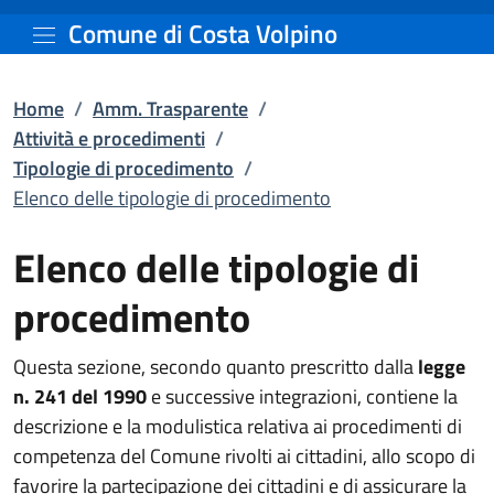
Elenco delle tipologie d
Vai al contenuto principale
Comune di Costa Volpino
Home
/
Amm. Trasparente
/
Attività e procedimenti
/
Tipologie di procedimento
/
Elenco delle tipologie di procedimento
Elenco delle tipologie di
procedimento
Questa sezione, secondo quanto prescritto dalla
legge
n. 241 del 1990
e successive integrazioni, contiene la
descrizione e la modulistica relativa ai procedimenti di
competenza del Comune rivolti ai cittadini, allo scopo di
favorire la partecipazione dei cittadini e di assicurare la