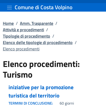
Elenco procedimenti | El
Vai al contenuto principale
Comune di Costa Volpino
Home
/
Amm. Trasparente
/
Attività e procedimenti
/
Tipologie di procedimento
/
Elenco delle tipologie di procedimento
/
Elenco procedimenti
Elenco procedimenti:
Turismo
iniziative per la promozione
turistica del territorio
TERMINI DI CONCLUSIONE:
60 giorni