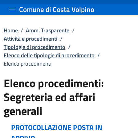
Elenco procedimenti | El
Vai al contenuto principale
Comune di Costa Volpino
Home
/
Amm. Trasparente
/
Attività e procedimenti
/
Tipologie di procedimento
/
Elenco delle tipologie di procedimento
/
Elenco procedimenti
Elenco procedimenti:
Segreteria ed affari
generali
PROTOCOLLAZIONE POSTA IN